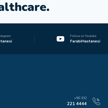
a
l
t
h
c
a
r
e
.
nstagram
Follow on Youtube
tanesi
FarabiHastanesi
+90 332
221 4444