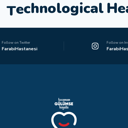
d
g
i
c
a
l
H
e
o
o
l
M
o
n
h
Follow on Twitter
Follow on I
FarabiHastanesi
FarabiHas