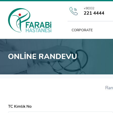
+90332
221 4444
CORPORATE
ONLINE RANDEVU
Rand
TC Kimlik No