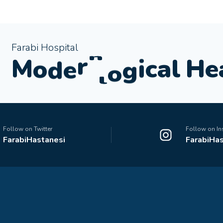
Farabi Hospital
t
l
M
o
d
e
r
n
e
H
a
e
H
l
Follow on Twitter
Follow on I
FarabiHastanesi
FarabiHas