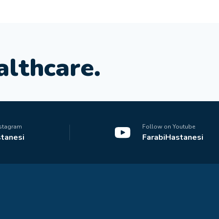
a
l
t
h
c
a
r
e
.
nstagram
Follow on Youtube
tanesi
FarabiHastanesi