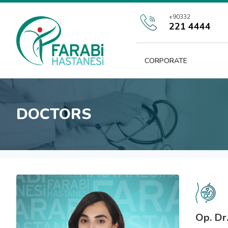
+90332
221 4444
CORPORATE
DOCTORS
Op. Dr